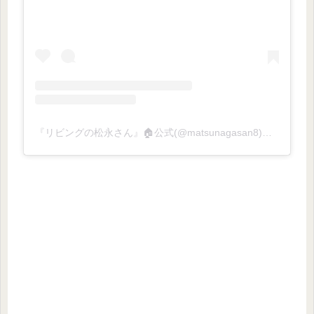
『リビングの松永さん』🏠公式(@matsunagasan8)がシェアした投稿