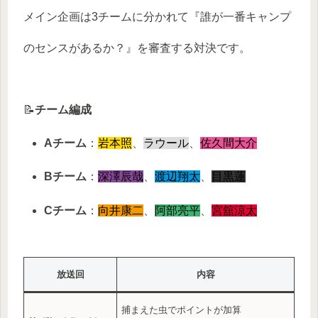
メイン企画は3チームに分かれて『誰が一番キャンプ
のセンスがあるか？』を審査する対決です。
📝
チーム編成
Aチーム
：
岩本照
、
ラウール
、
佐久間大介
Bチーム
：
深澤辰哉
、
渡辺翔太
、
目黒蓮
Cチーム
：
向井康二
、
阿部亮平
、
宮舘涼太
放送回
内容
捕まえた虫でポイントが加算