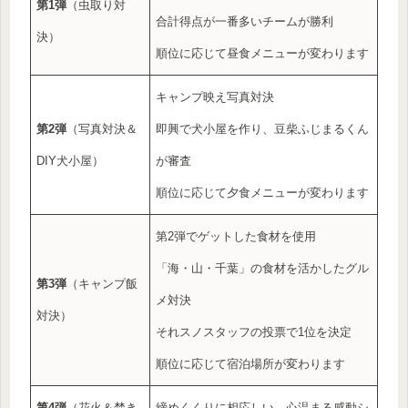
第1弾
（虫取り対
合計得点が一番多いチームが勝利
決）
順位に応じて昼食メニューが変わります
キャンプ映え写真対決
第2弾
（写真対決＆
即興で犬小屋を作り、豆柴ふじまるくん
DIY犬小屋）
が審査
順位に応じて夕食メニューが変わります
第2弾でゲットした食材を使用
「海・山・千葉」の食材を活かしたグル
第3弾
（キャンプ飯
メ対決
対決）
それスノスタッフの投票で1位を決定
順位に応じて宿泊場所が変わります
第4弾
（花火＆焚き
締めくくりに相応しい、心温まる感動シ