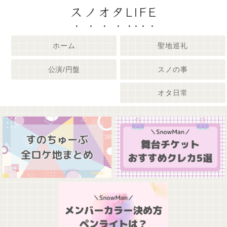
スノオタLIFE
ホーム
聖地巡礼
公演/円盤
スノの事
オタ日常