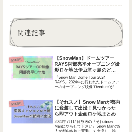
関連記事
【SnowMan】ドームツアー
聖地巡礼
RAYS阿部亮平オープニング撮
影ロケ地は伊豆堂ヶ島のど
こ？洞窟、浜辺
『Snow Man Dome Tour 2024
RAYS』2024年に行われたドームツア
ーのオープニング映像”Overture”が
YouTubeで公開されました！阿部亮平
さんの映像のロケ地はどこなのでしょ
うか？調査しました！聖地巡礼して
【それスノ】Snow Manが都内
聖地巡礼
き...
に変装して出没！見つかった
ら即アウト企画ロケ地まとめ
2023年7月14日放送の『それSnow
Manにやらせて下さい』Snow Manの9
人が都内各地に変装して出没し、誰に