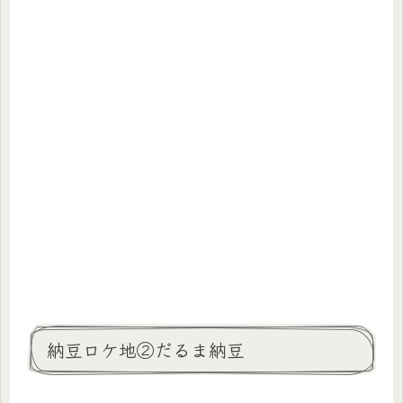
納豆ロケ地②だるま納豆