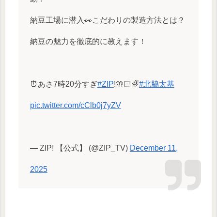
納豆工場に潜入👀こだわりの製造方法とは？
納豆の魅力を徹底的に教えます！
⏰あさ7時20分すぎ
#ZIP
!🤲🏻🌈
#北脇太基
pic.twitter.com/cClb0j7yZV
— ZIP! 【公式】 (@ZIP_TV)
December 11,
2025