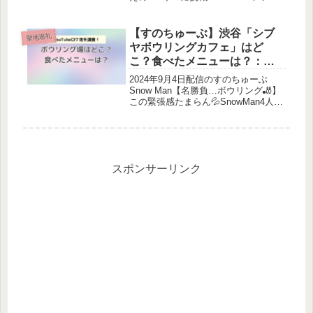
ーはバッティングを楽しんでいまし
た。どこのバッティングセンター？打
席はどこ？調査しました！訪れたメン
【すのちゅーぶ】渋谷「シブ
聖地巡礼
バー岩本照深澤辰哉ラ...
ヤボウリングカフェ」はど
こ？食べたメニューは？：
SnowManロケ地
2024年9月4日配信のすのちゅーぶ
Snow Man【名勝負…ボウリング🎳】
この緊張感たまらん💦SnowMan4人が
ボウリングを楽しみました。ボウリン
グ場はどこ？食べたメニューは？調査
しました！訪れたメンバー深澤辰哉ラ
ウール渡辺翔太向井康...
スポンサーリンク