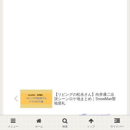
【リビングの松永さん】向井康二出
演シーンロケ地まとめ｜SnowMan聖
地巡礼
【すのちゅーぶ】岩本照＆深澤辰哉
が沖縄ロケ｜『Symmetry』
SnowMan聖地巡礼
メニュー
ホーム
検索
トップ
サイドバー