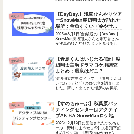
もバレずにミッションクリアできるか
を競う超ユニーク企画が展開されまし
た。この記事では、企画の概要とメン
【DayDay.】浅草ひんやりツア
聖地巡礼
バーごとのロケ地・...
ーSnowMan渡辺翔太が訪れた
場所：金魚すくい・冷や汁・
花やしきお化け屋敷
2025年8月1日(金)放送の【DayDay.】
SnowMan渡辺翔太さんと畑芽育さん
が浅草のひんやりスポット巡りをしま
した。訪れた場所はどこ？食べた物
は？まとめました！浅草寺浅草寺公式
サイトオープニング場所は浅草寺本堂
【青島くんはいじわる4話】渡
聖地巡礼
前です。本堂ごしにス...
辺翔太主演ドラマロケ地調査
まとめ：温泉はどこ？
渡辺翔太君主演ドラマ、「青島くんは
いじわる」第4話のロケ地を調査しま
した。新しく出てきた場所のみ掲載し
ます！過去のロケ地はこちら↓をご参
照ください。イベントをしていた場所
ブルーパンチのイベントをしていた場
【すのちゅーぶ】秋葉原バッ
聖地巡礼
所は、神奈川県の宮ヶ瀬湖畔園地にあ
ティングセンターはアクティ
る...
ブAKIBA SnowManロケ地
2025年2月19日に配信されたすのちゅ
ーぶ【野球しようぜぇ⚾️】大谷翔平超
えの170キロに挑戦⁉️SnowManメンバ