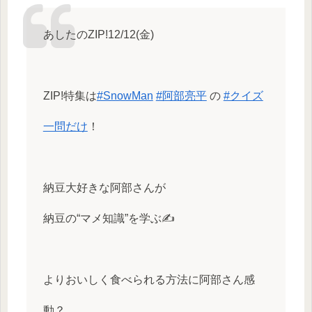
あしたのZIP!12/12(金)
ZIP!特集は
#SnowMan
#阿部亮平
の
#クイズ
一問だけ
！
納豆大好きな阿部さんが
納豆の“マメ知識”を学ぶ✍️
よりおいしく食べられる方法に阿部さん感
動？