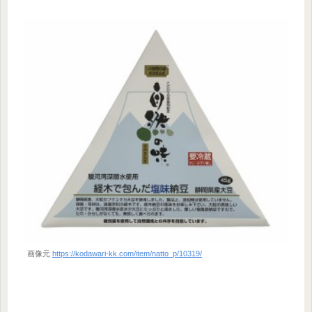
画像元
https://kodawari-kk.com/item/natto_p/10319/