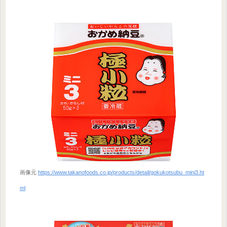
画像元
https://www.takanofoods.co.jp/products/detail/gokukotsubu_mini3.ht
ml