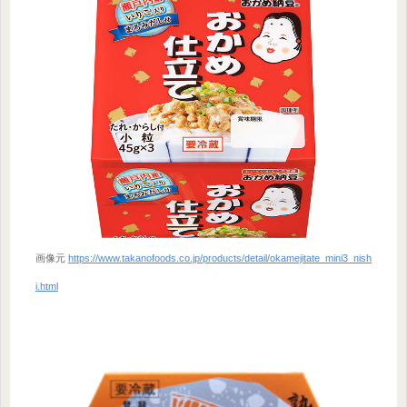
画像元
https://www.takanofoods.co.jp/products/detail/okamejitate_mini3_nish
i.html