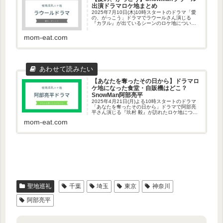
出演ドラマロケ地まとめ
2025年7月10日(木)10時スタートのドラマ「愛
の、がっこう」ドラマでラウールさん演じる
『カヲル』が出ているシーンのロケ地について
調査しました。1～最終話までまとめています！
＼ラウールさんの役どころ／ この投稿を
mom-eat.com
Instagramで見る...
【あなたを奪ったその日から】ドラマロ
ケ地になった食堂・自販機はどこ？
SnowMan阿部亮平
2025年4月21日(月)よる10時スタートのドラマ
「あなたを奪ったその日から」ドラマで阿部亮
平さん演じる『玖村 毅』が訪れたロケ地につい
て調査しました。1～10話までまとめています！
mom-eat.com
＼登場人物はこちら／ この投稿をInstagramで見
る...
聖地巡礼
千葉
埼玉
東京
神奈川
阿部亮平