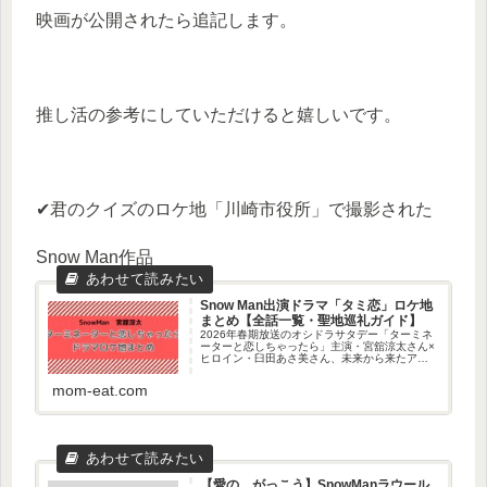
映画が公開されたら追記します。
推し活の参考にしていただけると嬉しいです。
✔君のクイズのロケ地「川崎市役所」で撮影された
Snow Man作品
Snow Man出演ドラマ「タミ恋」ロケ地
まとめ【全話一覧・聖地巡礼ガイド】
2026年春期放送のオシドラサタデー「ターミネ
ーターと恋しちゃったら」主演・宮舘涼太さん×
ヒロイン・臼田あさ美さん、未来から来たアン
ドロイドとの恋愛ドラマ。Snow Man宮舘涼太さ
んはアンドロイド役です。この記事では、Snow
mom-eat.com
Man宮舘...
【愛の、がっこう】SnowManラウール