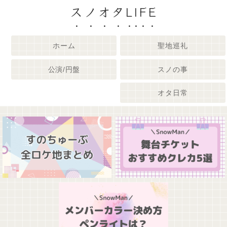
スノオタLIFE
ホーム
聖地巡礼
公演/円盤
スノの事
オタ日常