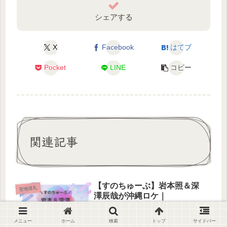
シェアする
X
Facebook
はてブ
Pocket
LINE
コピー
関連記事
【すのちゅーぶ】岩本照＆深
聖地巡礼
澤辰哉が沖縄ロケ｜
『Symmetry』SnowMan聖地
巡礼
2025年12月24日配信の
メニュー
ホーム
検索
トップ
サイドバー
SnowManYouTubeチャンネル・すの