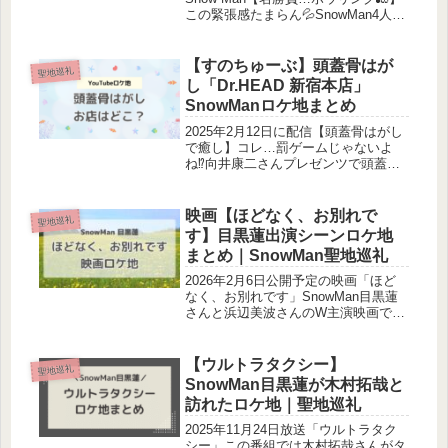
この緊張感たまらん💦SnowMan4人が
ボウリングを楽しみました。ボウリン
グ場はどこ？食べたメニューは？調査
しました！訪れたメンバー深澤辰哉ラ
【すのちゅーぶ】頭蓋骨はが
聖地巡礼
ウール渡辺翔太向井康...
し「Dr.HEAD 新宿本店」
SnowManロケ地まとめ
2025年2月12日に配信【頭蓋骨はがし
で癒し】コレ…罰ゲームじゃないよ
ね⁉️向井康二さんプレゼンツで頭蓋骨
はがしを体験しました。お店はどこ？
体験したメニューは？調査しました！
ロケ地はどこ？頭蓋骨はがしのロケ地
映画【ほどなく、お別れで
聖地巡礼
は、「Dr.HEAD 新宿本店...
す】目黒蓮出演シーンロケ地
まとめ｜SnowMan聖地巡礼
2026年2月6日公開予定の映画「ほど
なく、お別れです」SnowMan目黒蓮
さんと浜辺美波さんのW主演映画で
す。予告映像や本編からロケ地を調査
しました。聖地巡礼にお役立ていただ
けると嬉しいです。ほどなくお別れで
【ウルトラタクシー】
聖地巡礼
す公式サイト「ほどなく、お別れ...
SnowMan目黒蓮が木村拓哉と
訪れたロケ地｜聖地巡礼
2025年11月24日放送「ウルトラタク
シー」この番組では木村拓哉さんがタ