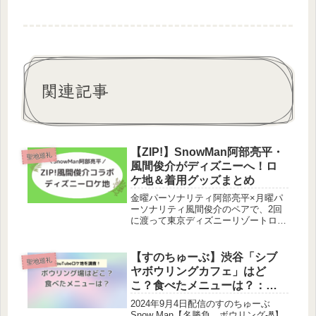
関連記事
【ZIP!】SnowMan阿部亮平・
聖地巡礼
風間俊介がディズニーへ！ロ
ケ地＆着用グッズまとめ
金曜パーソナリティ阿部亮平×月曜パ
ーソナリティ風間俊介のペアで、2回
に渡って東京ディズニーリゾートロケ
が行われました。ロケでしたこと・阿
部亮平さんの着用グッズをまとめまし
た この投稿をInstagramで見る ZIP!
【すのちゅーぶ】渋谷「シブ
聖地巡礼
(@ntvzip)がシ...
ヤボウリングカフェ」はど
こ？食べたメニューは？：
SnowManロケ地
2024年9月4日配信のすのちゅーぶ
Snow Man【名勝負…ボウリング🎳】