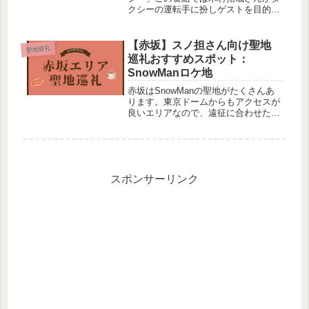
クシーの運転手に扮しゲストを目的地
に送り届けるというバラエティ。今回
はSnowMan目黒蓮さんがゲストとし
て木村拓哉さんと一緒に訪れた場所を
【赤坂】スノ担さん向け聖地
聖地巡礼
まとめました。ウルトラタク...
巡礼おすすめスポット：
SnowManロケ地
赤坂はSnowManの聖地がたくさんあ
ります。東京ドームからもアクセスが
良いエリアなので、遠征に合わせた推
し活もおすすめ♪赤坂エリア+＠のロケ
地をまとめました。赤坂エリアのロケ
地①TBS赤坂サカスTBSといえば、
「それSnow Manにやら...
スポンサーリンク