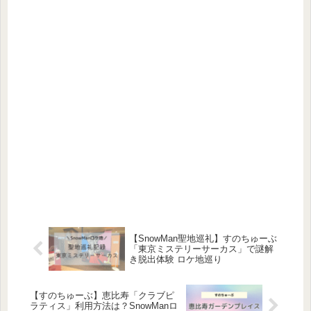
【SnowMan聖地巡礼】すのちゅーぶ
「東京ミステリーサーカス」で謎解
き脱出体験 ロケ地巡り
【すのちゅーぶ】恵比寿「クラブピ
ラティス」利用方法は？SnowManロ