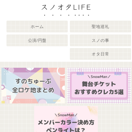
スノオタLIFE
ホーム
聖地巡礼
公演/円盤
スノの事
オタ日常