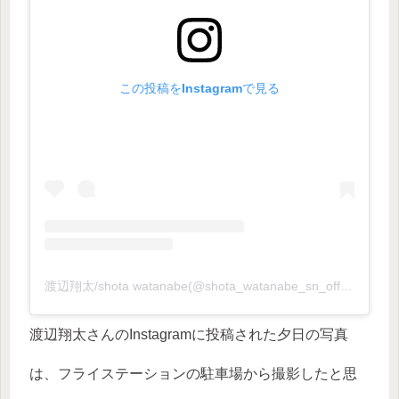
この投稿をInstagramで見る
渡辺翔太/shota watanabe(@shota_watanabe_sn_official)がシェアした投稿
渡辺翔太さんのInstagramに投稿された夕日の写真
は、フライステーションの駐車場から撮影したと思