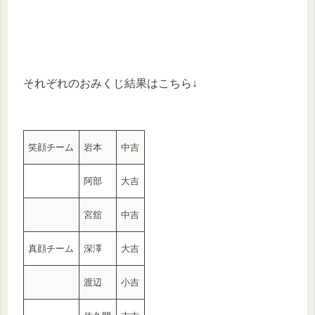
それぞれのおみくじ結果はこちら↓
笑顔チーム
岩本
中吉
阿部
大吉
宮舘
中吉
真顔チーム
深澤
大吉
渡辺
小吉