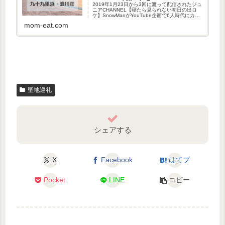
2019年1月23日から3回に渡って配信されたジュ
ニアCHANNEL【寝たら見られない初日の出ロ
ケ】SnowManがYouTube企画で6人時代にカウ
コン後に初日の出を見る企画をしました。休憩
mom-eat.com
したお宿は？初日の出を見た場所は？調査しま
した！...
聖地巡礼
シェアする
X
Facebook
はてブ
Pocket
LINE
コピー