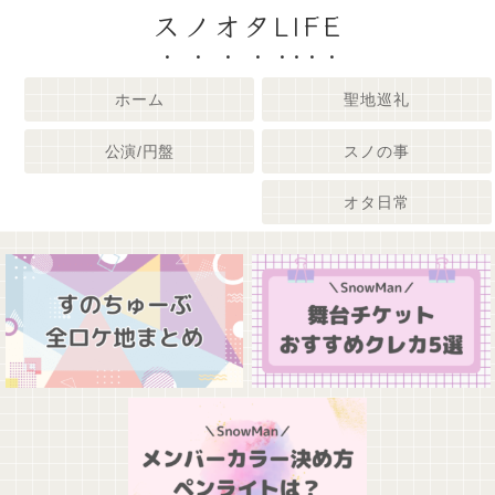
スノオタLIFE
ホーム
聖地巡礼
公演/円盤
スノの事
オタ日常