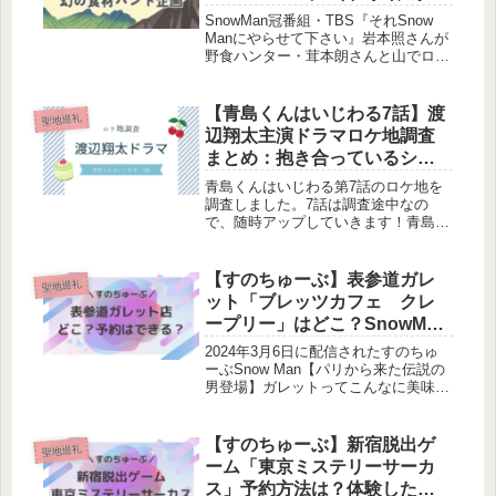
倉山、日の出山
SnowMan冠番組・TBS『それSnow
Manにやらせて下さい』岩本照さんが
野食ハンター・茸本朗さんと山でロケ
をする企画。なんとそれスノでは岩本
照×山企画が、なんと第3弾まで放送さ
れています！この記事では、岩本照さ
【青島くんはいじわる7話】渡
聖地巡礼
んが訪れた山を一挙にご...
辺翔太主演ドラマロケ地調査
まとめ：抱き合っているシー
ンはどこ？
青島くんはいじわる第7話のロケ地を
調査しました。7話は調査途中なの
で、随時アップしていきます！青島と
雪乃が抱き合っていた場所怒って出て
行ってしまった青島を追いかけて雪乃
がサンダルで飛び出して、転んでしま
【すのちゅーぶ】表参道ガレ
聖地巡礼
った後に抱きしめあっている場所はこ
ット「ブレッツカフェ クレ
ちら...
ープリー」はどこ？SnowMan
ロケ地
2024年3月6日に配信されたすのちゅ
ーぶSnow Man【パリから来た伝説の
男登場】ガレットってこんなに美味い
のか✨ラウールさん・渡辺翔太さん・
阿部亮平さん・宮舘涼太さんの4人が
ガレット屋さんを訪れました。どこの
【すのちゅーぶ】新宿脱出ゲ
聖地巡礼
お店？食べたメニューは？調...
ーム「東京ミステリーサーカ
ス」予約方法は？体験したゲ