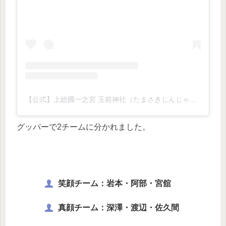
【公式】上総國一之宮 玉前神社（たまさきじんじゃ）(@tamasaki_jinja)がシェアした投稿
グッパーで2チームに分かれました。
笑顔チーム：岩本・阿部・宮舘
真顔チーム：深澤・渡辺・佐久間