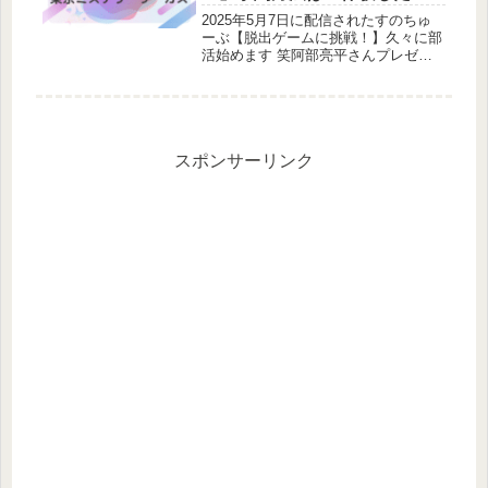
ームはどれ？SnowManロケ地
2025年5月7日に配信されたすのちゅ
ーぶ【脱出ゲームに挑戦！】久々に部
活始めます 笑阿部亮平さんプレゼン
ツで脱出ゲームを体験しました。どこ
の脱出ゲーム？体験したストーリー
は？調査しました！脱出ゲームを体験
したメンバー：岩本照・ラウール・
阿...
スポンサーリンク