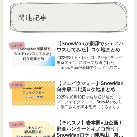
関連記事
【SnowManが豪邸でシェアハ
聖地巡礼
ウスしてみた】ロケ地まとめ
2022年3月6・13・20・27日にテレビ
東京で全4回に渡って放送された
「SnowManが豪邸でシェアハウスし
てみた」がDisney＋で配信されていま
す。9人がゲストを迎えシェアハウス
でゆったり過ごす番組です。この記事
【フェイクマミー】SnowMan
聖地巡礼
ではシェアハウスをは...
向井康二出演ロケ地まとめ
2025年10月10日から放送開始のドラ
マ「フェイクマミー」SnowManの向
井康二さんが黒木竜馬（くろきりょう
ま）役で出演しています。役どころと
しては、RAINBOWLABの副社長とい
う重要なポジションです！TBSフェイ
【それスノ】岩本照×山企画！
聖地巡礼
クマミー公式サイト...
野食ハンターとキノコ狩り｜
SnowManロケ：陣馬山、奈良