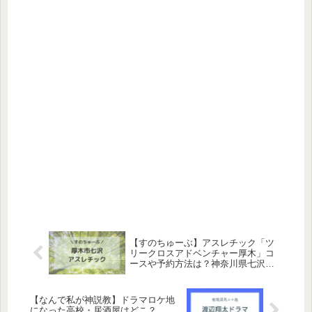
【すのちゅーぶ】アスレチック「ツ
リークロスアドベンチャー厚木」コ
ースや予約方法は？神奈川県七沢
SnowManロケ地
【なんで私が神説教】ドラマロケ地
になった高校・居酒屋はどこ？