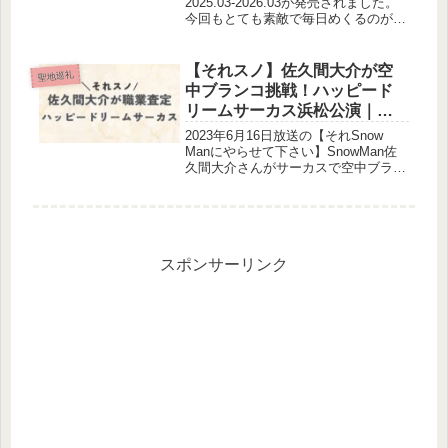
2025.03-2026.03が発売されました。
今回もとても素敵で毎日めくるのが楽
しみですね！屋外でのシーンもあり、
撮影場所が気になる方も多いのではな
いでしょうか。(function(b,c,f,g,a,...
【それスノ】佐久間大介が空
聖地巡礼
中ブランコ挑戦！ハッピード
リームサーカス浜松公演｜
SnowManロケ地
2023年6月16日放送の【それSnow
Manにやらせて下さい】SnowMan佐
久間大介さんがサーカスで空中ブラン
コする企画が放送されました。どこで
空中ブランコをしたの？調査しまし
た！空中ブランコ企画の放送日はい
つ？空中ブランコの放送日は...
スポンサーリンク