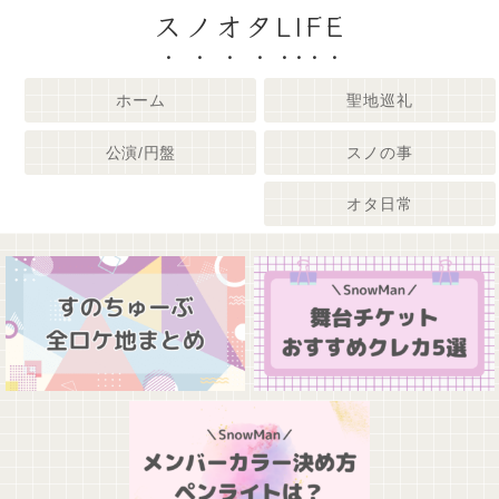
スノオタLIFE
ホーム
聖地巡礼
公演/円盤
スノの事
オタ日常