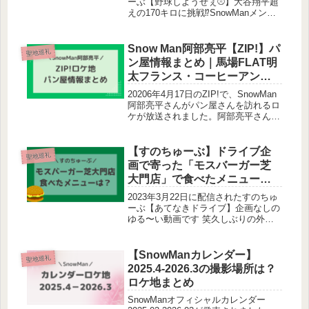
ーぶ【野球しようぜぇ⚾️】大谷翔平超
えの170キロに挑戦⁉️SnowManメンバ
ーはバッティングを楽しんでいまし
た。どこのバッティングセンター？打
席はどこ？調査しました！訪れたメン
Snow Man阿部亮平【ZIP!】パ
聖地巡礼
バー岩本照深澤辰哉ラ...
ン屋情報まとめ｜馬場FLAT明
太フランス・コーヒーアンド
トースト
20206年4月17日のZIP!で、SnowMan
阿部亮平さんがパン屋さんを訪れるロ
ケが放送されました。阿部亮平さんが
訪れたパン屋情報をまとめます！ こ
の投稿をInstagramで見る ZIP!
(@ntvzip)がシェアした投稿ZIP!で...
【すのちゅーぶ】ドライブ企
聖地巡礼
画で寄った「モスバーガー芝
大門店」で食べたメニュー
は？SnowManロケ地
2023年3月22日に配信されたすのちゅ
ーぶ【あてなきドライブ】企画なしの
ゆる〜い動画です 笑久しぶりの外ロ
ケでSnowMan5人がドライブ中にモス
バーガーに立ち寄りました。どこの店
舗？食べたメニューは？調査しまし
【SnowManカレンダー】
聖地巡礼
た！この記事でわかることS...
2025.4-2026.3の撮影場所は？
ロケ地まとめ
SnowManオフィシャルカレンダー