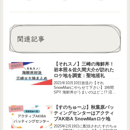
関連記事
【それスノ】三崎の海鮮丼！
聖地巡礼
岩本照＆佐久間大介が訪れた
ロケ地を調査：聖地巡礼
2021年10月10日放送の【それ
SnowManにやらせて下さい】1時間
SP!! 海鮮丼がうまいのはどこ!? 沼津
vs三崎vs銚子でガチ勝負!!SnowManが
3チームに分かれて一番おいしい海鮮
丼を探しました。この記事では、岩本
【すのちゅーぶ】秋葉原バッ
聖地巡礼
照さん・佐久...
ティングセンターはアクティ
ブAKIBA SnowManロケ地
2025年2月19日に配信されたすのちゅ