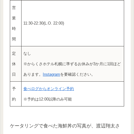
営
業
11:30-22:30(L.O. 22:00)
時
間
定
なし
休
※からくさホテル札幌に準ずるお休みが3か月に1回ほど
日
あります。
Instagram
を要確認ください。
予
食べログからオンライン予約
約
※予約は12:00以降のみ可能
ケータリングで食べた海鮮丼の写真が、渡辺翔太さ