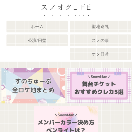
スノオタLIFE
ホーム
聖地巡礼
公演/円盤
スノの事
オタ日常