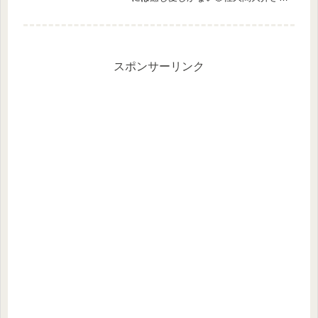
が小動物と触れ合いたいとのことで、
豚カフェを楽しみました。お店はど
こ？利用方法は？調査しました！マイ
クロブタカフェは「mipig caf...
スポンサーリンク