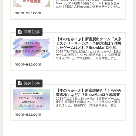
Man【リアル脱出！謎解きゲーム】お宝を盗み
出せ！阿部さんPresentsの謎解きチャレンジを
楽しんだSnowMan5人です。訪れた謎解きはど
mom-eat.com
こ？体験したゲームはどれ？調査しました！訪
れたメン...
【すのちゅーぶ】新宿脱出ゲーム「東京
ミステリーサーカス」予約方法は？体験
したゲームはどれ？SnowManロケ地
2025年5月7日に配信されたすのちゅーぶ【脱出
ゲームに挑戦！】久々に部活始めます 笑阿部亮
平さんプレゼンツで脱出ゲームを体験しまし
た。どこの脱出ゲーム？体験したストーリー
mom-eat.com
は？調査しました！脱出ゲームを体験したメン
バー：岩本照・ラウール・阿...
【すのちゅーぶ】新宿謎解き「くらやみ
遊園地」はどこ？SnowManロケ地調査
2024年11月6日にSnow Man【謎解きゲームに
挑戦】渡辺翔太の爆笑プレイに注目 笑笑が配信
されました。動画内で、深澤辰哉さん・渡辺翔
太さん・阿部亮平さん・宮舘涼太さんの4人が謎
解きを楽しんでいました。2024年12月に聖地巡
mom-eat.com
礼してき...