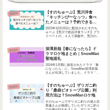
【すのちゅーぶ】荒川洋食
聖地巡礼
「キッチンぴーなっつ」食べ
たメニューは？予約できる？
SnowManロケ地
2023年10月25日に配信されたすのち
ゅーぶ【荒川で絶品洋食ランチ】プラ
イベートの…４人で昼飯中。荒川の洋
食屋さんでお昼ご飯を楽しみました。
どこの洋食屋さん？食べたメニュー
は？調査しました！洋食屋さんを訪れ
深澤辰哉【春になったら】ド
聖地巡礼
たメンバー：深澤辰哉・ラウール・...
ラマロケ地まとめ｜SnowMan
聖地巡礼
2024年1月期に放送されたドラマ「春
になったら」に、SnowMan深澤辰哉
さんが出演していました。ドラマ「春
になったら」で深澤辰哉さんが出演し
ていたシーンのロケ地をまとめまし
た！聖地巡礼にお役立ていただけると
【すのちゅーぶ】ザリガニ釣
聖地巡礼
嬉しいです。＼春になったら相関...
り「桑袋ビオトープ公園」利
用方法は？SnowManロケ地
すのちゅーぶでザリガニ釣りの達人目
黒蓮さんが熱望していたザリガニ釣り
の企画が行われました。ザリガニ釣り