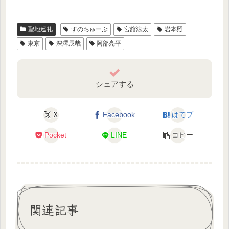
聖地巡礼
すのちゅーぶ
宮舘涼太
岩本照
東京
深澤辰哉
阿部亮平
シェアする
X
Facebook
はてブ
Pocket
LINE
コピー
関連記事