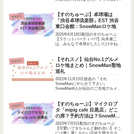
をしたのはどこの公園？調査しまし
た！この記事でわかることSnowMan
が訪れた公園の情報ザリガニ釣りの動
【すのちゅーぶ】卓球場は
聖地巡礼
画はどこで見られる？なんと、ザリ
「渋谷卓球倶楽部」EST 渋谷
ガ...
東口会館：SnowManロケ地
2025年6月18日配信のすのちゅーぶ
【ラケットパーティー!?】向井康二
は…みんなで卓球がしたいだけやねん
🏓SnowMan4人が卓球を楽しみまし
た。卓球場はどこ？調査しました！ロ
ケをしたメンバー：岩本照・深澤辰
【それスノ】仙台No.1グルメ
聖地巡礼
哉・向井康二・阿部亮平卓球場...
ロケ地まとめ｜SnowMan聖地
巡礼
2022年11月13日放送の『それ
SnowManにやらせて下さい』
SnowMan9人が仙台のご当地グルメを
それぞれ聞き込み調査し、No.1を決め
る企画。今回は仙台編として、メンバ
ーが地元の方々に“本当に美味しい仙
【すのちゅーぶ】マイクロブ
聖地巡礼
台グルメ”を聞き込み調査しま...
タ「mipig cafe 目黒店」どこ
の席？予約方法は？SnowMan
ロケ地
2023年7月5日配信のすのちゅーぶ
【可愛いブタちゃんと触れ合い】そこ
には癒し愛しかない🐷佐久間大介さん