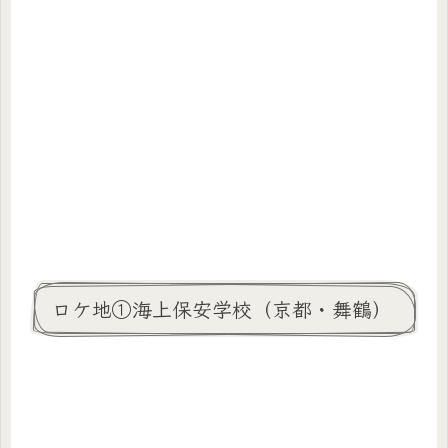
ロケ地①海上保安学校（京都・舞鶴）