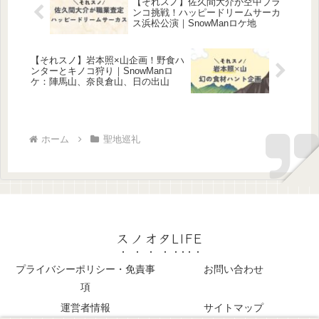
【それスノ】佐久間大介が空中ブラ
ンコ挑戦！ハッピードリームサーカ
ス浜松公演｜SnowManロケ地
【それスノ】岩本照×山企画！野食ハ
ンターとキノコ狩り｜SnowManロ
ケ：陣馬山、奈良倉山、日の出山
ホーム
聖地巡礼
スノオタLIFE
プライバシーポリシー・免責事
お問い合わせ
項
運営者情報
サイトマップ