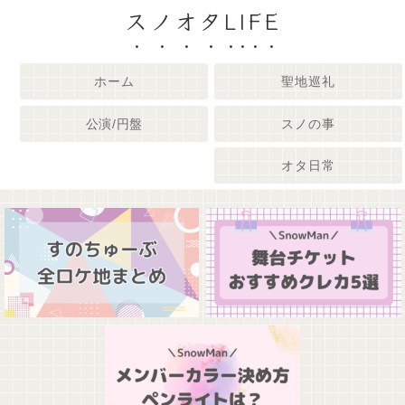
スノオタLIFE
ホーム
聖地巡礼
公演/円盤
スノの事
オタ日常