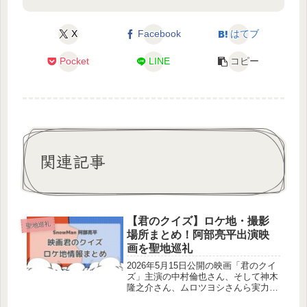
X
Facebook
はてブ
Pocket
LINE
コピー
関連記事
【君のクイズ】ロケ地・撮影
聖地巡礼
場所まとめ！阿部亮平出演映
画を聖地巡礼
2026年5月15日公開の映画「君のクイ
ズ」主演の中村倫也さん、そして神木
隆之介さん、ムロツヨシさんら実力派
俳優が出演しているクイズミステリー