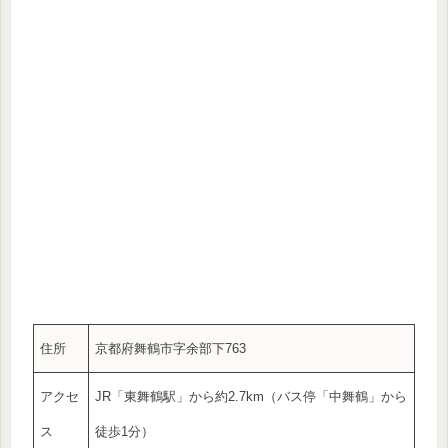
住所
京都府舞鶴市字余部下763
アクセ
JR「東舞鶴駅」から約2.7km（バス停「中舞鶴」から
ス
徒歩1分）