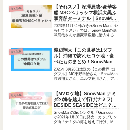
です。Snow Manの阿部亮平さんも出
演すると発表がありました。阿部亮平
【それスノ】深澤辰哉×豪華客
聖地巡礼
さんは主人公・三島玲央(...
船 MSCベリッシマ横浜大黒ふ
頭客船ターミナル｜SnowMan
ロケ地
2023年11月24日のそれSnow Manにや
らせて下さい」では、Snow Manの深
澤辰哉さんが超豪華客船に潜入する企
画が放送されました。深澤辰哉×金の
第1弾企画です！今回はそのロケ地に
ついてまとめます。聖地巡礼や観光の
渡辺翔太【この世界は1ダフ
聖地巡礼
参考にしてくださ...
ル】沖縄で訪れたロケ地・食
べたものまとめ！SnowMan聖
地巡礼
2026年3月26日放送の【この世界は1
ダフル】MC東野幸治さん・SnowMan
渡辺翔太さん、エルフ荒川さん、アイ
ンシュタイン河合ゆずるさん、佐々木
久美さんが沖縄で弾丸ツアーをしまし
た。この記事では、この世界は1ダフ
【MVロケ地】SnowMan ナミ
聖地巡礼
ルで訪れた沖縄スポット・...
ダの海を越えて行け(ナミヲ)
BESIDE SEASIDEはどこ？予
約方法は？
SnowManの3rdシングル「Grandeur」
が2021年1月20日に発売！カップリン
グ曲「ナミダの海を越えて行け」MV
のロケ地の一つ、BESIDE