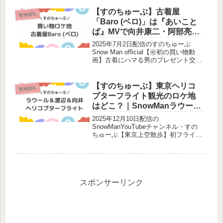
SEASIDE(ビサイド シーサイド)につ
いて調査しました。この記事でわかる
【すのちゅーぶ】古着屋
聖地巡礼
ことナミダ...
「Baro (ベロ)」は『あいこと
ば』MVで向井康二・阿部亮平
が撮影した場所？SnowManロ
2025年7月2日配信のすのちゅーぶ
ケ地
Snow Man official【㊗️初の買い物動
画】古着にハマる男のプレゼント交換
会SnowMan4人が古着屋さんを訪れま
した。古着屋はどこ？調査しました！
ロケをしたメンバー：渡辺翔太・阿部
【すのちゅーぶ】東京ヘリコ
聖地巡礼
亮平・宮...
プターフライト観光のロケ地
はどこ？｜SnowManラウー
ル・渡辺翔太・向井康二
2025年12月10日配信の
SnowManYouTubeチャンネル・すの
ちゅーぶ【東京上空散歩】初フライト
でご満悦🚁SnowManラウールさん・
渡辺翔太さん・向井康二さんの3人が
ヘリコプターでフライトをしていま
す。今回のすのちゅーぶはアルバ...
スポンサーリンク