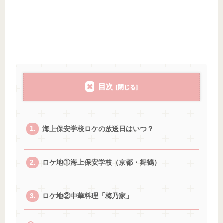
目次
海上保安学校ロケの放送日はいつ？
ロケ地①海上保安学校（京都・舞鶴）
ロケ地②中華料理「梅乃家」