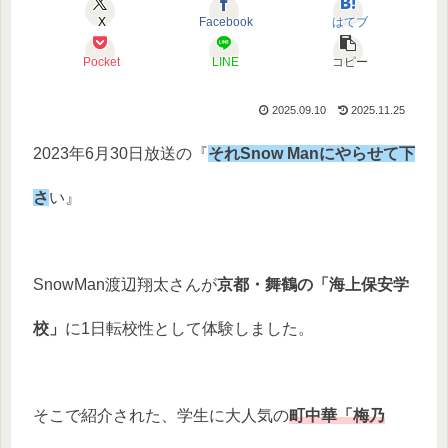
X
Facebook
はてブ
Pocket
LINE
コピー
2025.09.10
2025.11.25
2023年6月30日放送の『
それSnow Manにやらせて下
さ
い』
SnowMan渡辺翔太さんが
京都・舞鶴の「海上保安学
校」
に1日転校性として体験しました。
そこで紹介された、学生に大人気の
町中華「梅乃