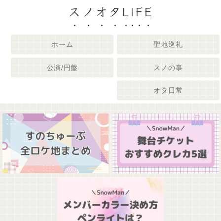
スノオタLIFE
ホーム
聖地巡礼
公演/円盤
スノの事
オタ日常