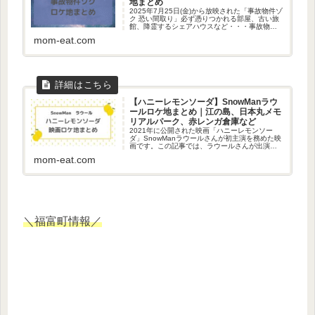
地まとめ
2025年7月25日(金)から放映された「事故物件ゾ
ク 恐い間取り」必ず憑りつかれる部屋、古い旅
館、降霊するシェアハウスなど・・・事故物件
に隠された謎に迫るストーリー！怖い中にも笑
mom-eat.com
いあり、ハートフルなシーンもあり、見どころ
満載でした。この記...
【ハニーレモンソーダ】SnowManラウ
ールロケ地まとめ｜江の島、日本丸メモ
リアルパーク、赤レンガ倉庫など
2021年に公開された映画「ハニーレモンソー
ダ」SnowManラウールさんが初主演を務めた映
画です。この記事では、ラウールさんが出演し
たシーンのロケ地をまとめました！ハニーレモ
mom-eat.com
ンソーダ公式サイトロケ地①日本丸メモリアル
パーク「日本丸メモリア...
＼福富町情報／