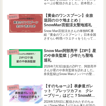
ゅーぶが配信されました。岩本照さ
ん・目黒蓮さん・阿部亮平さん・宮舘
涼太さんの4人が朝からガッツリ街中
華を楽しんでいました。今回は目黒蓮
【黄金のワンスプーン】全放
聖地巡礼
さんプレゼンツ、決めた時に街中...
送回のロケ地まとめ｜
SnowMan宮舘涼太聖地巡礼
Snow Man宮舘涼太さんの単独MC番
組『黄金のワンスプーン！』日本全国
さすらい料理バラエティをうたってお
り、各地方の特産品を使ったお料理を
宮舘涼太さんが披露する番組です。こ
の記事では、『黄金のワンスプー
Snow Man阿部亮平【ZIP!】星
聖地巡礼
ン！』で宮舘涼太さんが訪れた場所
のや奈良監獄｜少年たち聖地
や...
巡礼
2026年7月3日放送のZIP!で、阿部亮平
さんが星のや奈良監獄を訪れました。
奈良監獄はSnow Manメンバーの聖地
でもあります。今回の記事では、星の
や奈良監獄で阿部亮平さんが訪れた場
所をご紹介します！ この投稿を
【すのちゅーぶ】表参道ガレ
聖地巡礼
Instagramで見る...
ット「ブレッツカフェ クレ
ープリー」はどこ？SnowMan
ロケ地
2024年3月6日に配信されたすのちゅ
ーぶSnow Man【パリから来た伝説の