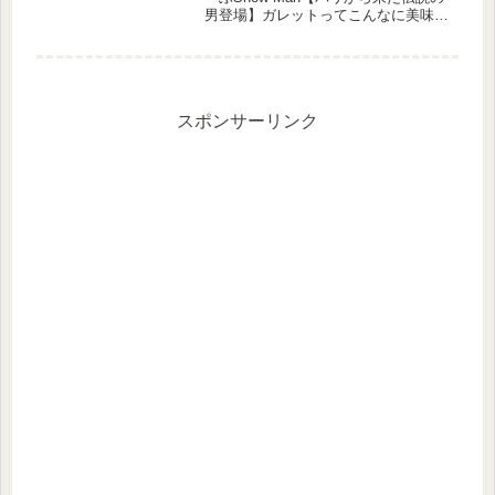
男登場】ガレットってこんなに美味い
のか✨ラウールさん・渡辺翔太さん・
阿部亮平さん・宮舘涼太さんの4人が
ガレット屋さんを訪れました。どこの
お店？食べたメニューは？調...
スポンサーリンク