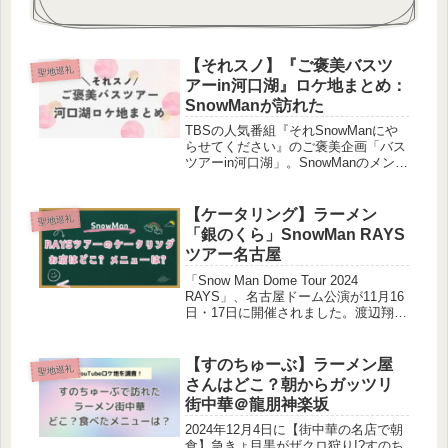
【それスノ】『ご褒美バスツ
聖地巡礼
アーin河口湖』ロケ地まとめ：
SnowManが訪れた
TBSの人気番組『それSnowManにや
らせてください』のご褒美企画「バス
ツアーin河口湖」。SnowManのメンバ
ーが「行きたい場所」を多数決で決め
て訪れたスポットは、自然もアクティ
ビティもグルメも楽しめる、まさに贅
【ケータリング】ラーメン
聖地巡礼
沢な旅でした。今回は、...
「銀のくら」SnowMan RAYS
ツアー名古屋
「Snow Man Dome Tour 2024
RAYS」、名古屋ドーム公演が11月16
日・17日に開催されました。渡辺翔太
さん・向井康二さんがInstagramで、
佐久間大介さんがXでケータリングで
食べたラーメンを投稿し、話題になっ
【すのちゅーぶ】ラーメン屋
聖地巡礼
てい...
さんはどこ？朝からガッツリ
街中華＠龍朋神楽坂
2024年12月4日に【街中華の名店で朝
食】急きょ目黒がザクロ狩り!?すのち