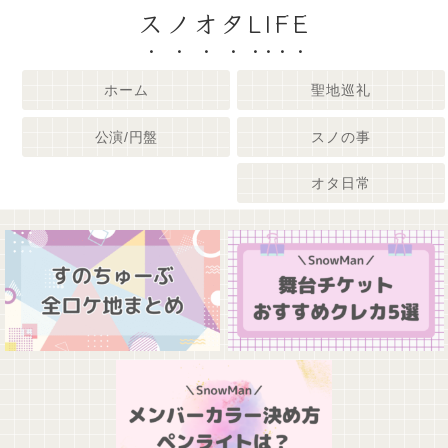
スノオタLIFE
ホーム
聖地巡礼
公演/円盤
スノの事
オタ日常