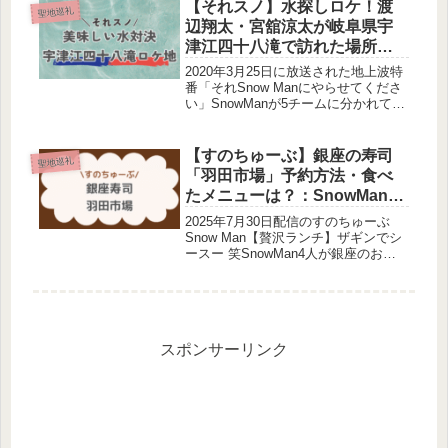
どんな会話をしたの？好きなお弁当
【それスノ】水探しロケ！渡
聖地巡礼
は？どこへ向かうの？...
辺翔太・宮舘涼太が岐阜県宇
津江四十八滝で訪れた場所、
五平餅と日本酒はどこ？
2020年3月25日に放送された地上波特
SnowMan聖地巡礼
番「それSnow Manにやらせてくださ
い」SnowManが5チームに分かれて水
を汲みに行く企画。Paraviではノーカ
ット版も放送されました。今回は
Paraviで2020年5月8日(金)に配信され
【すのちゅーぶ】銀座の寿司
聖地巡礼
た...
「羽田市場」予約方法・食べ
たメニューは？：SnowManロ
ケ地
2025年7月30日配信のすのちゅーぶ
Snow Man【贅沢ランチ】ザギンでシ
ースー 笑SnowMan4人が銀座のお寿
司屋さんを訪れました。寿司屋はど
こ？食べたメニューは？調査しまし
た！ロケをしたメンバー：渡辺翔太・
阿部亮平・宮舘涼太・佐...
スポンサーリンク