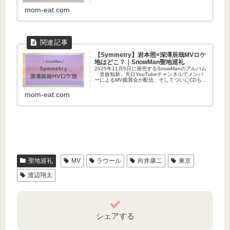
太×佐久間大介のユニット曲「地球してるぜ」は
独特の世界観が素敵なMVでしたね。このMVは
mom-eat.com
一部ロ...
【Symmetry】岩本照×深澤辰哉MVロケ
地はどこ？｜SnowMan聖地巡礼
2025年11月5日に発売するSnowManのアルバム
「音故知新」先日YouTubeチャンネルでメンバ
ーによるMV鑑賞会が配信、そしてついにCDも発
売されましたね。岩本照×深澤辰哉のユニット曲
「Symmetry」の世界観とても素敵でした！深...
mom-eat.com
聖地巡礼
MV
ラウール
向井康二
東京
渡辺翔太
シェアする