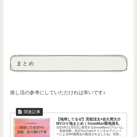
まとめ
推し活の参考にしていただければ幸いです♪
【地球してるぜ】宮舘涼太×佐久間大介
MVロケ地まとめ｜SnowMan聖地巡礼
2025年11月5日に発売するSnowManのアルバム
「音故知新」先日YouTubeチャンネルでメンバ
ーによるMV鑑賞会が配信されましたね。宮舘涼