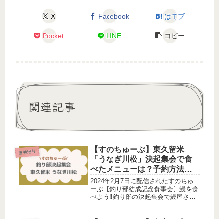
X
Facebook
はてブ
Pocket
LINE
コピー
関連記事
【すのちゅーぶ】東久留米
聖地巡礼
「うなぎ川松」決起集会で食
べたメニューは？予約方法
は？SnowManロケ地
2024年2月7日に配信されたすのちゅ
ーぶ【釣り部結成記念食事会】鰻を食
べよう‼️釣り部の決起集会で鰻屋さん
でお昼ご飯を食べました。どこの鰻屋
さん？食べたメニューは？調査しまし