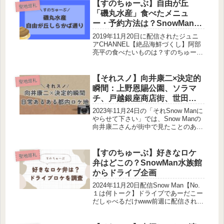
た！この記事でわかること鰻屋さんの
【すのちゅーぶ】自由が丘
聖地巡礼
情報SnowManが食べたメニ...
「磯丸水産」食べたメニュ
ー・予約方法は？SnowManロ
ケ地
2019年11月20日に配信されたジュニ
アCHANNEL【絶品海鮮づくし】阿部
亮平の食べたいものは？すのちゅーぶ
恒例企画「阿部亮平の食べたいものを
当てろ」が行われました。どこのお
店？食べたメニューは？調査しまし
【それスノ】向井康二×決定的
聖地巡礼
た！この記事でわかることSno...
瞬間：上野恩賜公園、ソラマ
チ、戸越銀座商店街、世田谷
代田、六本木｜SnowManロケ
2023年11月24日の「それSnow Manに
地
やらせて下さい」では、Snow Manの
向井康二さんが街中で見たことのある
アノ決定的瞬間を激写する企画が放送
されました。向井康二×決定的瞬間の
第1弾企画です！今回はそのロケ地に
【すのちゅーぶ】好きなロケ
聖地巡礼
ついてまとめます...
弁はどこの？SnowMan水族館
からドライブ企画
2024年11月20日配信Snow Man【No.
１は何トーク】ドライブであーだこー
だしゃべるだけwww前週に配信された
水族館を楽しんだ4人は、岩本照さん
の運転でご飯屋さんに向かうことに。