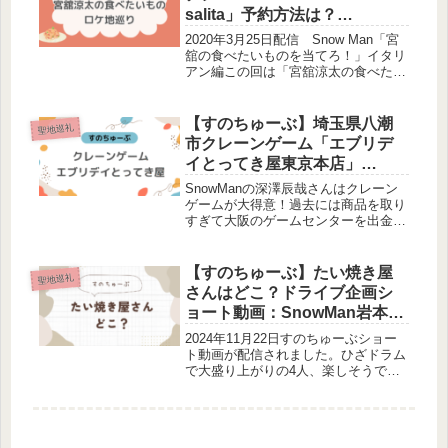
salita」予約方法は？
SnowManロケ地
2020年3月25日配信 Snow Man「宮
舘の食べたいものを当てろ！」イタリ
アン編この回は「宮舘涼太の食べたい
ものを当てろ」企画で、赤坂にあるイ
タリアンにSnowManメンバー9人が訪
れました。どこのお店？予約はでき
【すのちゅーぶ】埼玉県八潮
聖地巡礼
る？食べたメニューは...
市クレーンゲーム「エブリデ
イとってき屋東京本店」
SnowManロケ地
SnowManの深澤辰哉さんはクレーン
ゲームが大得意！過去には商品を取り
すぎて大阪のゲームセンターを出金に
なったそうですジュニア時代にすのち
ゅーぶで2週にわたってクレーンゲー
ムの企画が行われました。クレーンゲ
【すのちゅーぶ】たい焼き屋
聖地巡礼
ームをしたのはどこ？調査しました...
さんはどこ？ドライブ企画シ
ョート動画：SnowMan岩本
照・宮舘涼太 鳴門鯛焼本舗
2024年11月22日すのちゅーぶショー
ト動画が配信されました。ひざドラム
で大盛り上がりの4人、楽しそうです
ね。ショート動画の中で、岩本照さん
と宮舘涼太さんが話題に出していたた
い焼き屋さんについて調査しました。
Snow Man offici...