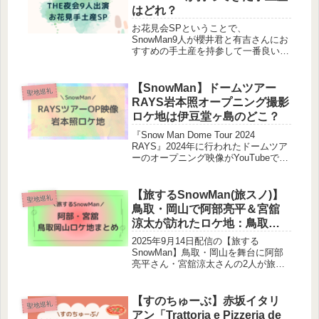
はどれ？
お花見会SPということで、
SnowMan9人が櫻井君と有吉さんにお
すすめの手土産を持参して一番良い物
を選んでもらう企画です。メンバーが
それぞれ持ってきた手土産について調
査しました。岩本照INAREM ストレ
【SnowMan】ドームツアー
聖地巡礼
ッチレインスーツワークマンさんか
RAYS岩本照オープニング撮影
ら...
ロケ地は伊豆堂ヶ島のどこ？
『Snow Man Dome Tour 2024
RAYS』2024年に行われたドームツア
ーのオープニング映像がYouTubeで公
開されました！岩本照さんの映像のロ
ケ地はどこなのでしょうか？調査しま
した！RAYSオープニング映像はどこ
【旅するSnowMan(旅スノ)】
聖地巡礼
で見ら...
鳥取・岡山で阿部亮平＆宮舘
涼太が訪れたロケ地：鳥取砂
丘、砂の美術館、ゆらく
2025年9月14日配信の【旅する
HANARE、日々花みずうみ喫
SnowMan】鳥取・岡山を舞台に阿部
亮平さん・宮舘涼太さんの2人が旅ロ
茶室
ケをしました。この記事では『旅する
Snow Man／完全版』鳥取岡山編で訪
れた場所やお店をまとめます！旅スノ
【すのちゅーぶ】赤坂イタリ
聖地巡礼
鳥取・岡山のロケ地一覧旅ス...
アン「Trattoria e Pizzeria de