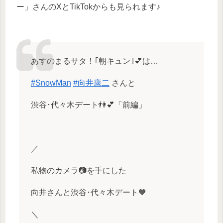
ー」さんのXとTikTokからも見られます♪
あすのまるサタ！｢朝キュン｣💕は…
#SnowMan
#向井康二
さんと
渋谷･代々木デート👫💕「前編」
／
私物のカメラ📷を手にした
向井さんと渋谷･代々木デート🧡
＼