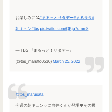
お楽しみに🥰
#まるっとサタデー
#まるサタ
#
朝キュン
#tbs
pic.twitter.com/QKjg7drnm8
— TBS 『まるっと！サタデー』
(@tbs_marutto0530)
March 25, 2022
@tbs_marusata
今週の朝キュン♡に向井くんが登場🧡その模