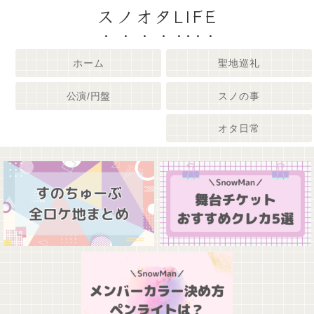
スノオタLIFE
ホーム
聖地巡礼
公演/円盤
スノの事
オタ日常