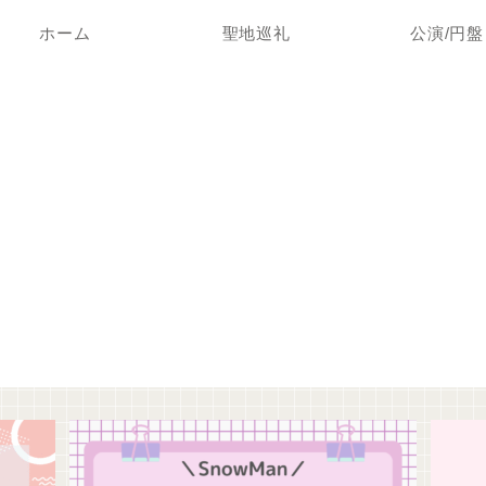
ホーム
聖地巡礼
公演/円盤