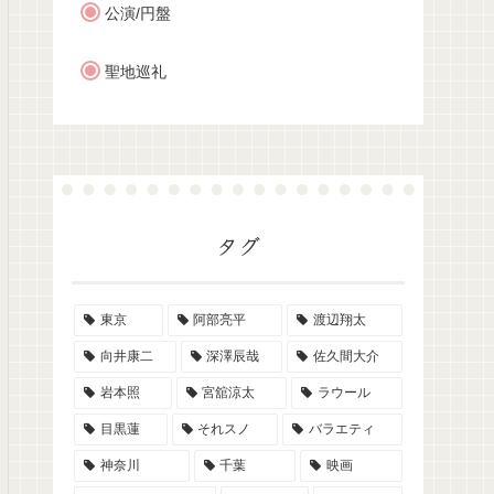
公演/円盤
聖地巡礼
タグ
東京
阿部亮平
渡辺翔太
向井康二
深澤辰哉
佐久間大介
岩本照
宮舘涼太
ラウール
目黒蓮
それスノ
バラエティ
神奈川
千葉
映画