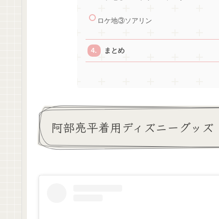
ロケ地③ソアリン
まとめ
阿部亮平着用ディズニーグッズ