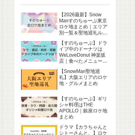
【2026最新】Snow
Manすのちゅーぶ東京
ロケ地まとめ｜エリア
別一覧＆聖地巡礼ルー
ト
【すのちゅーぶ】ドラ
イブ中のドーナツは
WeLoveDonut 神楽坂
店｜食べたメニューも
調査！
【SnowMan聖地巡
礼】大阪エリアのロケ
地・グルメまとめ
【すのちゅーぶ】ギリ
シャ料理はTHE
APOLLO｜銀座ロケ地
まとめ
ドラマ【カラちゃんと
シトーさんと、】ロケ