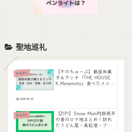
聖地巡礼
【すのちゅーぶ】銀座和菓
聖地巡礼
子＆ランチ「THE HOUSE
K.Minamoto」食べたメニュ
ーと購入したもの
2026.06.10
【ZIP!】Snow Man阿部亮平
聖地巡礼
の香川ロケ地まとめ！訪れ
たうどん屋・高松港・フェ
リーを紹介