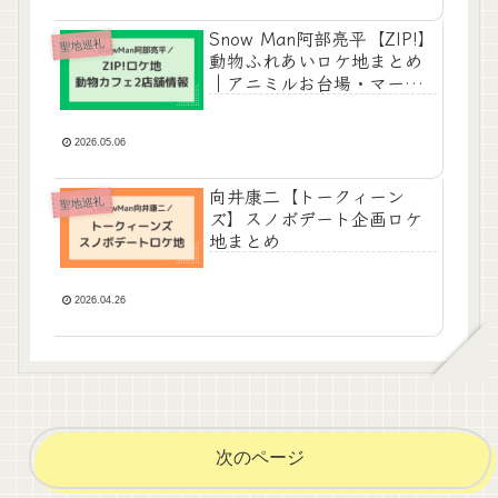
Snow Man阿部亮平【ZIP!】
聖地巡礼
動物ふれあいロケ地まとめ
｜アニミルお台場・マーモ
ット村
2026.05.06
向井康二【トークィーン
聖地巡礼
ズ】スノボデート企画ロケ
地まとめ
2026.04.26
次のページ