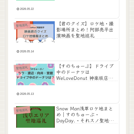
2026.05.22
【君のクイズ】ロケ地・撮
聖地巡礼
影場所まとめ！阿部亮平出
演映画を聖地巡礼
2026.05.14
【すのちゅーぶ】ドライブ
聖地巡礼
中のドーナツは
WeLoveDonut 神楽坂店｜
食べたメニューも調査！
2026.05.13
Snow Man浅草ロケ地まと
聖地巡礼
め｜すのちゅーぶ・
DayDay.・それスノ聖地巡
礼スポット