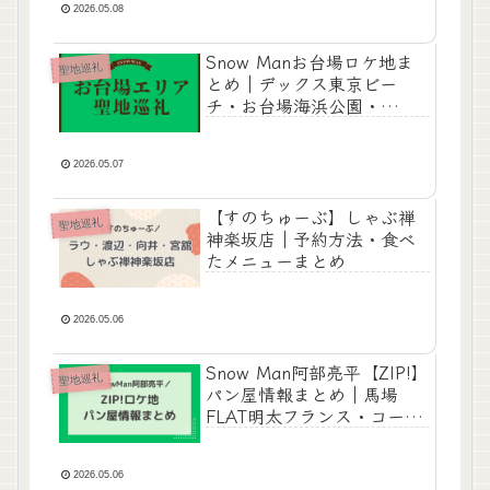
2026.05.08
Snow Manお台場ロケ地ま
聖地巡礼
とめ｜デックス東京ビー
チ・お台場海浜公園・
SERIOUS撮影場所
2026.05.07
【すのちゅーぶ】しゃぶ禅
聖地巡礼
神楽坂店｜予約方法・食べ
たメニューまとめ
2026.05.06
Snow Man阿部亮平【ZIP!】
聖地巡礼
パン屋情報まとめ｜馬場
FLAT明太フランス・コーヒ
ーアンドトースト
2026.05.06